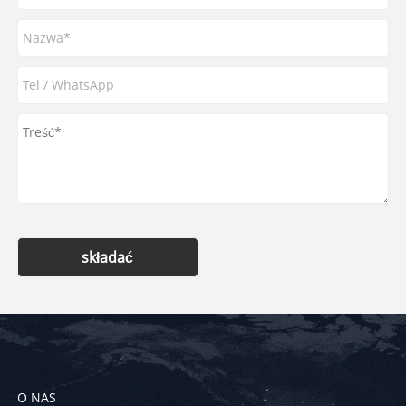
składać
O NAS